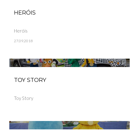
HERÓIS
Heróis
27.09.2018
TOY STORY
Toy Story